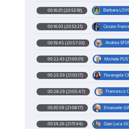
Barbara LOVO
00:16:01 (20:53:18)
Cesare Franc
00:16:03 (20:53:21)
Andrea SFON
00:19:45 (20:57:03)
Michele PUST
00:22:43 (21:00:01)
Florangela CI
00:25:59 (21:03:17)
Francesco C
00:28:29 (21:05:47)
Emanuele GAL
00:30:59 (21:08:17)
Gian Luca GO
00:34:26 (21:11:44)