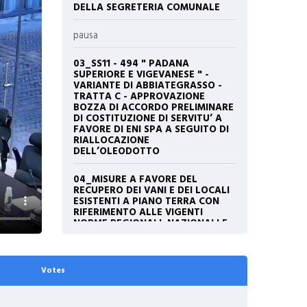
DELLA SEGRETERIA COMUNALE
pausa
03_SS11 - 494 " PADANA
SUPERIORE E VIGEVANESE " -
VARIANTE DI ABBIATEGRASSO -
TRATTA C - APPROVAZIONE
BOZZA DI ACCORDO PRELIMINARE
DI COSTITUZIONE DI SERVITU’ A
FAVORE DI ENI SPA A SEGUITO DI
RIALLOCAZIONE
DELL’OLEODOTTO
04_MISURE A FAVORE DEL
RECUPERO DEI VANI E DEI LOCALI
ESISTENTI A PIANO TERRA CON
RIFERIMENTO ALLE VIGENTI
NORME REGIONALI, NAZIONALI E
AL PIANO DI GOVERNO DEL
TERRITORIO (P.G.T.).
Votes
05_CESSIONE DI PARTE DELLA
PARTECIPAZIONE AZIONARIA IN
AMAGA SPA A FAVORE DEL
COMUNE DI GAGGIANO