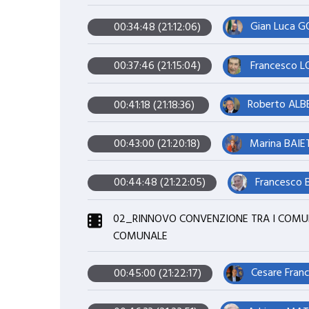
Gian Luca GO
00:34:48 (21:12:06)
Francesco LO
00:37:46 (21:15:04)
Roberto ALBE
00:41:18 (21:18:36)
Marina BAIE
00:43:00 (21:20:18)
Francesco B
00:44:48 (21:22:05)
02_RINNOVO CONVENZIONE TRA I COMUN
COMUNALE
Cesare Fran
00:45:00 (21:22:17)