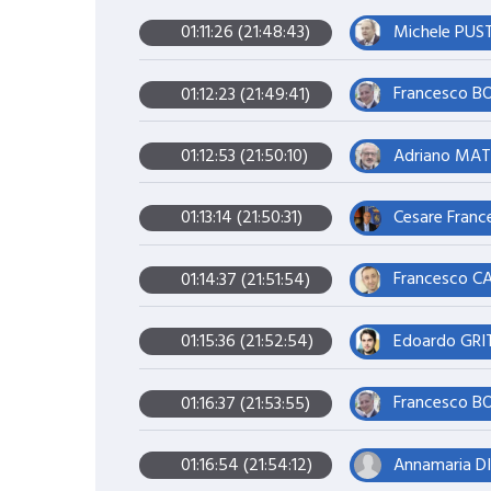
Michele PUST
01:11:26 (21:48:43)
Francesco BO
01:12:23 (21:49:41)
Adriano MAT
01:12:53 (21:50:10)
Cesare Franc
01:13:14 (21:50:31)
Francesco CA
01:14:37 (21:51:54)
Edoardo GRIT
01:15:36 (21:52:54)
Francesco BO
01:16:37 (21:53:55)
Annamaria DI
01:16:54 (21:54:12)