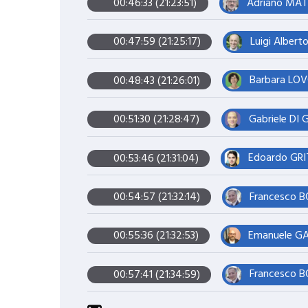
Adriano MAT
00:46:33 (21:23:51)
Luigi Albert
00:47:59 (21:25:17)
Barbara LOVO
00:48:43 (21:26:01)
Gabriele DI 
00:51:30 (21:28:47)
Edoardo GRIT
00:53:46 (21:31:04)
Francesco BO
00:54:57 (21:32:14)
Emanuele GAL
00:55:36 (21:32:53)
Francesco BO
00:57:41 (21:34:59)