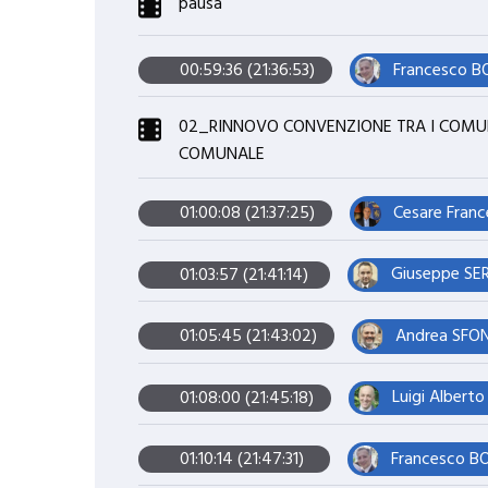
pausa
Francesco BO
00:59:36 (21:36:53)
02_RINNOVO CONVENZIONE TRA I COMUN
COMUNALE
Cesare Franc
01:00:08 (21:37:25)
Giuseppe SER
01:03:57 (21:41:14)
Andrea SFOND
01:05:45 (21:43:02)
Luigi Albert
01:08:00 (21:45:18)
Francesco BO
01:10:14 (21:47:31)